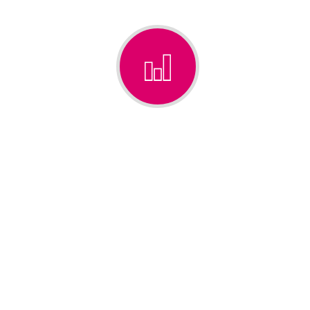
PROXIMITÉ
Un compagnon privilégié
Pou
à votre écoute pour la réalisation
vous 
de tous vos travaux
Remplissez le formulaire
Votre nom (obligatoire)