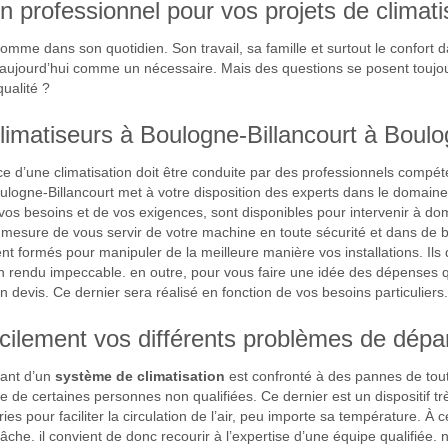
 un professionnel pour vos projets de climat
homme dans son quotidien. Son travail, sa famille et surtout le confort
aujourd’hui comme un nécessaire. Mais des questions se posent toujo
ualité ?
 climatiseurs à Boulogne-Billancourt à Boulo
e d’une climatisation doit être conduite par des professionnels compéte
ulogne-Billancourt met à votre disposition des experts dans le domaine,
vos besoins et de vos exigences, sont disponibles pour intervenir à domi
mesure de vous servir de votre machine en toute sécurité et dans de b
nt formés pour manipuler de la meilleure manière vos installations. Ils 
 rendu impeccable. en outre, pour vous faire une idée des dépenses qu’i
devis. Ce dernier sera réalisé en fonction de vos besoins particuliers.
acilement vos différents problèmes de dép
sant d’un
système de climatisation
est confronté à des pannes de tou
 de certaines personnes non qualifiées. Ce dernier est un dispositif t
ies pour faciliter la circulation de l’air, peu importe sa température. 
âche. il convient de donc recourir à l’expertise d’une équipe qualifiée