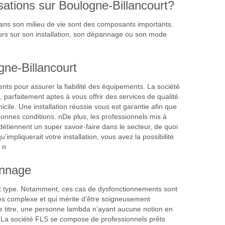
isations sur Boulogne-Billancourt?
 dans son milieu de vie sont des composants importants.
urs sur son installation, son dépannage ou son mode
gne-Billancourt
nts pour assurer la fiabilité des équipements. La société
 parfaitement aptes à vous offrir des services de qualité.
cile. Une installation réussie vous est garantie afin que
onnes conditions. nDe plus, les professionnels mis à
détiennent un super savoir-faire dans le secteur, de quoi
mpliquerait votre installation, vous avez la possibilité
 n
annage
t type. Notamment, ces cas de dysfonctionnements sont
rès complexe et qui mérite d’être soigneusement
À ce titre, une personne lambda n’ayant aucune notion en
. nLa société FLS se compose de professionnels prêts