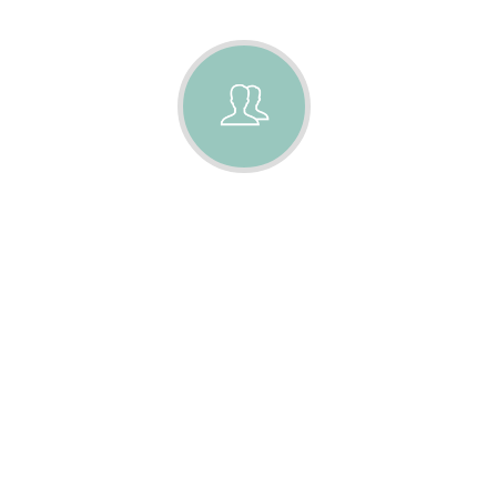
PARTENAIRE
s à
Flservices c'est faire le choix d'un
ojet.
partenaire durable exigeant au
orité
service de votre confort