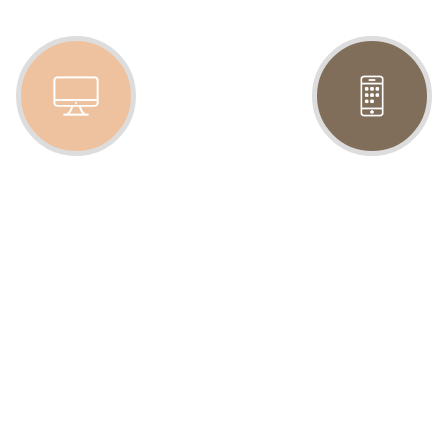
EXPERTISE
RÉACTIVITÉ
r chaque corps de métier,
Une analyse des besoin
bénéficier de compétences
chaque demande de vos pr
techniques.
Nous en faisons notre pri