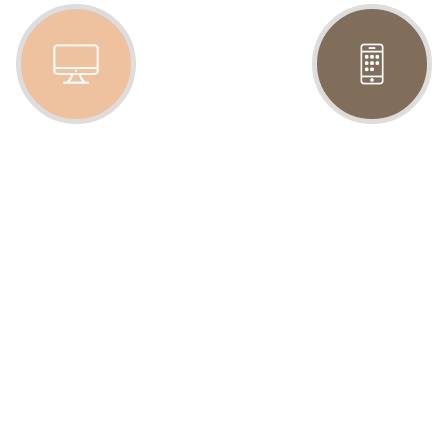
EXPERTISE
RÉACTIVITÉ
r chaque corps de métier,
Une analyse des besoin
bénéficier de compétences
chaque demande de vos pr
techniques.
Nous en faisons notre pri