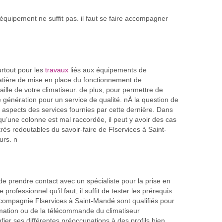
équipement ne suffit pas. il faut se faire accompagner
urtout pour les
travaux
liés aux équipements de
atière de mise en place du fonctionnement de
faille de votre climatiseur. de plus, pour permettre de
re génération pour un service de qualité. nÀ la question de
ux aspects des services fournies par cette dernière. Dans
qu’une colonne est mal raccordée, il peut y avoir des cas
très redoutables du savoir-faire de Flservices à Saint-
urs. n
de prendre contact avec un spécialiste pour la prise en
fessionnel qu’il faut, il suffit de tester les prérequis
la compagnie Flservices à Saint-Mandé sont qualifiés pour
ammation ou de la télécommande du climatiseur
ier ses différentes préoccupations à des profils bien