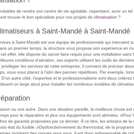
vitables de rendre son centre de vie agréable. cependant, avoir un tel 
nt trouver le bon spécialiste pour vos projets de
climatisation
?
s climatiseurs à Saint-Mandé à Saint-Mandé
rvices à Saint-Mandé est une équipe de professionnels qui intervient s
 Dans un premier temps, la structure vous propose son expérience en m
 cet effet, elle dispose du savoir-faire requis pour une installation sans 
lleures conditions d’aération, ses experts utilisent les outils de derniè
 privilégier les services de cette entreprise, il convient de préciser de
s, vous vous placez à l’abri des pannes répétitives. Par exemple, lors
. D’un autre côté, l’expertise et le professionnalisme sont deux critères 
tituent un large atout pour installer les nombreux modèles de climatise
réparation
ison ou une autre. Dans une situation pareille, la meilleure chose est 
ps pour le réparation et plus vos équipements sont abimées. nPour le pro
fres de garantie proposées par ce dernier. À ce titre, les artisans de 
Mauvais état du fusible ;nDysfonctionnement du thermostat, de la progr
annes montrent des risques pour vous. Il est donc indispensable de conf