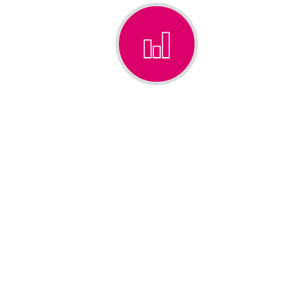
PROXIMITÉ
Un compagnon privilégié
Pou
à votre écoute pour la réalisation
vous 
de tous vos travaux
Remplissez le formulaire
Votre nom (obligatoire)