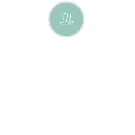
PARTENAIRE
s à
Flservices c'est faire le choix d'un
ojet.
partenaire durable exigeant au
orité
service de votre confort