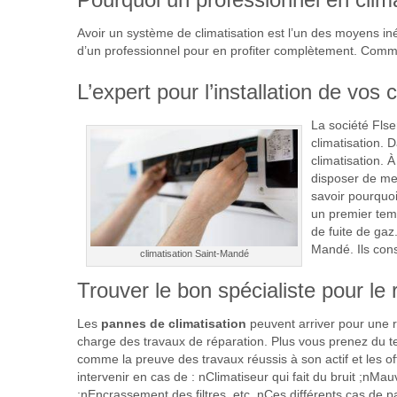
Avoir un système de climatisation est l’un des moyens iné
d’un professionnel pour en profiter complètement. Comme
L’expert pour l’installation de vo
La société Flse
climatisation.
climatisation. À
disposer de mei
savoir pourquoi
un premier temp
de fuite de gaz
Mandé. Ils cons
climatisation Saint-Mandé
Trouver le bon spécialiste pour le 
Les
pannes de climatisation
peuvent arriver pour une ra
charge des travaux de réparation. Plus vous prenez du tem
comme la preuve des travaux réussis à son actif et les of
intervenir en cas de : nClimatiseur qui fait du bruit ;n
;nEncrassement des filtres, etc. nCes différents cas de p