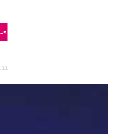
AUX
011