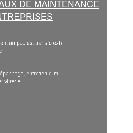
VAUX DE MAINTENANCE
NTREPRISES
nt ampoules, transfo ext)
e
s
 dépannage, entretien clim
t vitrerie