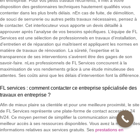
en entreprise. Pour vos petits travaux récurrents, il met à votre
disposition des gestionnaires techniques hautement qualifiés vous
contenter dans les plus brefs délais. nEn cas de fuite, de démolition,
de souci de serrurerie ou autres petits travaux nécessaires, pensez à
le contacter. Cet interlocuteur vous apporte un devis détaillé à
approuver après l’analyse de vos besoins spécifiques. L’équipe de FL
Services est une sélection de professionnels en travaux d’installation,
d'entretien et de réparation qui maîtrisent et appliquent les normes en
matière de travaux de rénovation. La sûreté, l’expertise et la
transparence de ses interventions s'avèrent être des gages de son
savoir-faire. nLes professionnels de FL Services concourent à la
maximisation de vos rendements grâce à une étude minutieuse des
attentes. Ses coûts ainsi que les délais d’intervention font la différence.
FL services : comment contacter ce entreprise spécialisée des
travaux en entreprise ?
Afin de mieux plaire sa clientèle et pour une meilleure proximité, le site
de FL Services représente une plate-forme de contact accessible 24
h/24. Ce moyen permet de simplifier la communication ainsi qu’un
meilleur accès à ses ressources disponibles. Vous avez la majorité des
informations relatives aux services gratuits. Ses
prestations en
climatisation
, tuyauterie, électricité et
petits travaux de maintenance