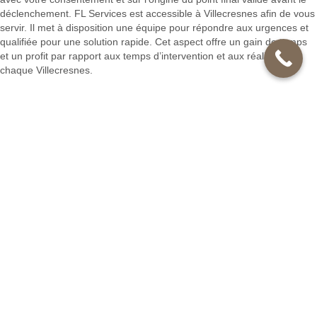
déclenchement. FL Services est accessible à Villecresnes afin de vous
servir. Il met à disposition une équipe pour répondre aux urgences et
qualifiée pour une solution rapide. Cet aspect offre un gain de temps
et un profit par rapport aux temps d’intervention et aux réalités de
chaque Villecresnes.
FL Services : un consultant pour vos différents travaux en
entreprise
FL Services vous propose pour les petits travaux de maintenance en
entreprise à Villecresnes des services de relamping, interne, de
démolition, de réparation de fuite... Ses activités s’étendent aussi à
l’entretien, la réparation ou la sauvegarde en électricité en installation
de plomberie en climatisation, etc. Les
professionnels de FL
Services
sont compétents et veillent à la qualité.
Nous trouver dans une autre ville du département
Petits Travaux de maintenance entreprises Noiseau
Petits Travaux de maintenance entreprises Ivry-sur-Seine
Petits Travaux de maintenance entreprises Le Bois-Clary