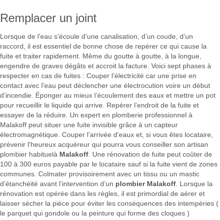
Remplacer un joint
Lorsque de l’eau s’écoule d'une canalisation, d’un coude, d’un
raccord, il est essentiel de bonne chose de repérer ce qui cause la
fuite et traiter rapidement. Même du goutte à goutte, à la longue,
engendre de graves dégâts et accroit la facture. Voici sept phases à
respecter en cas de fuites : Couper l’électricité car une prise en
contact avec l’eau peut déclencher une électrocution voire un début
d’incendie. Éponger au mieux l’écoulement des eaux et mettre un pot
pour recueillir le liquide qui arrive. Repérer l’endroit de la fuite et
essayer de la réduire. Un expert en plomberie professionnel à
Malakoff peut situer une fuite invisible grâce à un capteur
électromagnétique. Couper l’arrivée d'eaux et, si vous êtes locataire,
prévenir l'heureux acquéreur qui pourra vous conseiller son artisan
plombier habituelà
Malakoff
. Une rénovation de fuite peut coûter de
100 à 300 euros payable par le locataire sauf si la fuite vient de zones
communes. Colmater provisoirement avec un tissu ou un mastic
d’étanchéité avant l’intervention d’un
plombier Malakoff
. Lorsque la
rénovation est opérée dans les règles, il est primordial de aérer et
laisser sécher la pièce pour éviter les conséquences des intempéries (
le parquet qui gondole ou la peinture qui forme des cloques )