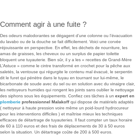
Comment agir à une fuite ?
Des odeurs malodorantes se dégagent d’une colonne ou l’évacuation
du lavabo ou de la douche se fait difficilement. Voici une corvée
réjouissante en perspective. En effet, les déchets de nourriture, les
amas de graisses, les cheveux ou un surplus de papier toilette
bloquent une tuyauterie. Bien sûr, il y a les « recettes de Grand-Mère
L’Astuce » comme le cintre transformé en crochet pour la pêche aux
saletés, la ventouse qui régurgite le contenu mal évacué, le serpentin
dit le furet qui pénètre dans le tuyau en tournant sur lui-même, le
bicarbonate de soude avec du sel ou en solution avec du vinaigre clair,
les nettoyeurs humides qui rongent les joints sans oublier le nettoyage
des siphons sous les équipements. Confiez ces tâches à un
expert en
plomberie
professionnel Malakoff
qui dispose de matériels adaptés
( nettoyeur à haute pression voire même un poid-lourd hydrocureur
pour les interventions difficiles ) et maîtrise mieux les techniques
efficaces de détartrage de tuyauteries. Il faut compter un taux horaire
de 60 à 110 euros et des frais de déplacements de 30 à 50 euros
selon la situation. Un détartrage coûte de 200 à 500 euros.