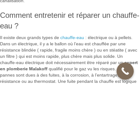
canalisation.
Comment entretenir et réparer un chauffe-
eau ?
Il existe deux grands types de
chauffe-eau
: électrique ou à pellets.
Dans un électrique, il y a le ballon où l’eau est chauffée par une
résistance blindée ( rapide, fragile moins chère ) ou en stéatite ( avec
un filtre ) qui est moins rapide, plus chère mais plus solide. Un
chauffe-eau électrique doit nécessairement être réparé par un
expert
en plomberie Malakoff
qualifié pour le gaz vu les risques. Les
pannes sont dues à des fuites, à la corrosion, à l’entartrage, à la
résistance ou au thermostat. Une fuite pendant la chauffe est logique
et permet d'éviter une surpression. Sous le capot, c’est sans doute le
joint d’étanchéité. Des fuites anormales suite à la hausse de
température ou de pression. L’eau froide est à plus de 5 bars. On
ajoute un réducteur de pression sur le groupe de sécurité ou il faut
remplacer celui-ci. Une eau trop corrosive ( rouille ou malodorante )
peut altérer les joints. Vérifiez l’alimentation en eau. L’eau trop pleine
de calcaire entraîne l’entartrage. Il convient de vidanger tous les mois.
Détartrer en 5 étapes : Couper l’alimentation électrique et en eau.
Enlevez les raccordements de la cuve avant de l’ouvrir. Procéder au