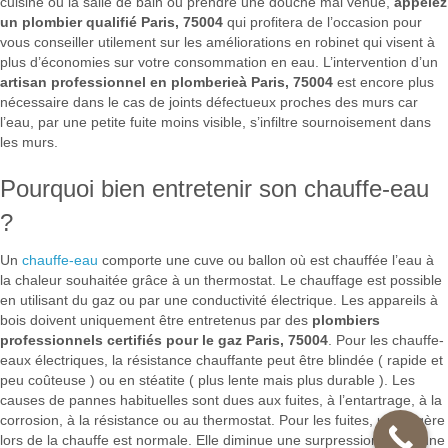
cuisine ou la salle de bain ou prendre une douche mal venue,
appelez
un plombier qualifié Paris, 75004
qui profitera de l’occasion pour
vous conseiller utilement sur les améliorations en robinet qui visent à
plus d’économies sur votre consommation en eau. L’intervention d’un
artisan professionnel en plomberieà Paris, 75004
est encore plus
nécessaire dans le cas de joints défectueux proches des murs car
l’eau, par une petite fuite moins visible, s’infiltre sournoisement dans
les murs.
Pourquoi bien entretenir son chauffe-eau
?
Un
chauffe-eau
comporte une cuve ou ballon où est chauffée l’eau à
la chaleur souhaitée grâce à un thermostat. Le chauffage est possible
en utilisant du gaz ou par une conductivité électrique. Les appareils à
bois doivent uniquement être entretenus par des
plombiers
professionnels certifiés pour le gaz Paris, 75004
. Pour les chauffe-
eaux électriques, la résistance chauffante peut être blindée ( rapide et
peu coûteuse ) ou en stéatite ( plus lente mais plus durable ). Les
causes de pannes habituelles sont dues aux fuites, à l’entartrage, à la
corrosion, à la résistance ou au thermostat. Pour les fuites, une légère
lors de la chauffe est normale. Elle diminue une surpression. Mais une