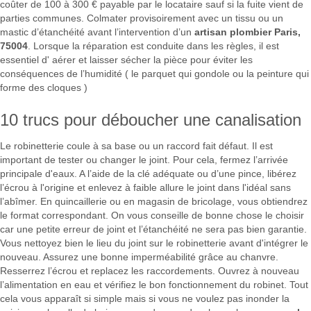
coûter de 100 à 300 € payable par le locataire sauf si la fuite vient de
parties communes. Colmater provisoirement avec un tissu ou un
mastic d’étanchéité avant l’intervention d’un
artisan plombier Paris,
75004
. Lorsque la réparation est conduite dans les règles, il est
essentiel d' aérer et laisser sécher la pièce pour éviter les
conséquences de l’humidité ( le parquet qui gondole ou la peinture qui
forme des cloques )
10 trucs pour déboucher une canalisation
Le robinetterie coule à sa base ou un raccord fait défaut. Il est
important de tester ou changer le joint. Pour cela, fermez l’arrivée
principale d'eaux. A l’aide de la clé adéquate ou d’une pince, libérez
l’écrou à l'origine et enlevez à faible allure le joint dans l'idéal sans
l’abîmer. En quincaillerie ou en magasin de bricolage, vous obtiendrez
le format correspondant. On vous conseille de bonne chose le choisir
car une petite erreur de joint et l’étanchéité ne sera pas bien garantie.
Vous nettoyez bien le lieu du joint sur le robinetterie avant d'intégrer le
nouveau. Assurez une bonne imperméabilité grâce au chanvre.
Resserrez l’écrou et replacez les raccordements. Ouvrez à nouveau
l’alimentation en eau et vérifiez le bon fonctionnement du robinet. Tout
cela vous apparaît si simple mais si vous ne voulez pas inonder la