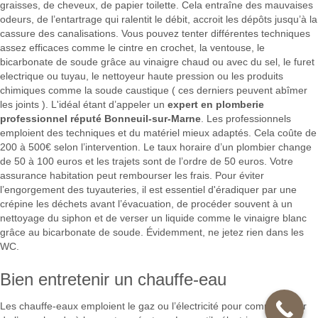
graisses, de cheveux, de papier toilette. Cela entraîne des mauvaises
odeurs, de l’entartrage qui ralentit le débit, accroit les dépôts jusqu’à la
cassure des canalisations. Vous pouvez tenter différentes techniques
assez efficaces comme le cintre en crochet, la ventouse, le
bicarbonate de soude grâce au vinaigre chaud ou avec du sel, le furet
electrique ou tuyau, le nettoyeur haute pression ou les produits
chimiques comme la soude caustique ( ces derniers peuvent abîmer
les joints ). L'idéal étant d’appeler un
expert en plomberie
professionnel réputé Bonneuil-sur-Marne
. Les professionnels
emploient des techniques et du matériel mieux adaptés. Cela coûte de
200 à 500€ selon l’intervention. Le taux horaire d’un plombier change
de 50 à 100 euros et les trajets sont de l’ordre de 50 euros. Votre
assurance habitation peut rembourser les frais. Pour éviter
l’engorgement des tuyauteries, il est essentiel d'éradiquer par une
crépine les déchets avant l’évacuation, de procéder souvent à un
nettoyage du siphon et de verser un liquide comme le vinaigre blanc
grâce au bicarbonate de soude. Évidemment, ne jetez rien dans les
WC.
Bien entretenir un chauffe-eau
Les chauffe-eaux emploient le gaz ou l’électricité pour communiquer