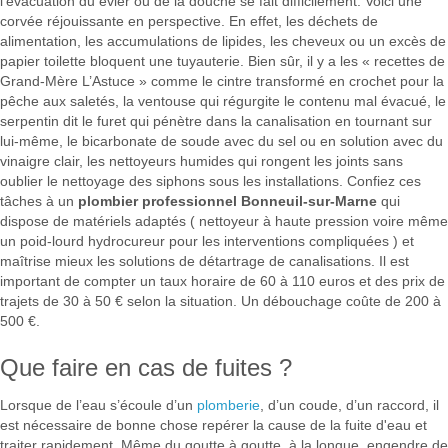
l’évacuation du évier ou de la douche se fait difficilement. Voici une
corvée réjouissante en perspective. En effet, les déchets de
alimentation, les accumulations de lipides, les cheveux ou un excès de
papier toilette bloquent une tuyauterie. Bien sûr, il y a les « recettes de
Grand-Mère L’Astuce » comme le cintre transformé en crochet pour la
pêche aux saletés, la ventouse qui régurgite le contenu mal évacué, le
serpentin dit le furet qui pénètre dans la canalisation en tournant sur
lui-même, le bicarbonate de soude avec du sel ou en solution avec du
vinaigre clair, les nettoyeurs humides qui rongent les joints sans
oublier le nettoyage des siphons sous les installations. Confiez ces
tâches à un
plombier professionnel Bonneuil-sur-Marne
qui
dispose de matériels adaptés ( nettoyeur à haute pression voire même
un poid-lourd hydrocureur pour les interventions compliquées ) et
maîtrise mieux les solutions de détartrage de canalisations. Il est
important de compter un taux horaire de 60 à 110 euros et des prix de
trajets de 30 à 50 € selon la situation. Un débouchage coûte de 200 à
500 €.
Que faire en cas de fuites ?
Lorsque de l’eau s’écoule d’un
plomberie
, d’un coude, d’un raccord, il
est nécessaire de bonne chose repérer la cause de la fuite d'eau et
traiter rapidement. Même du goutte à goutte, à la longue, engendre de