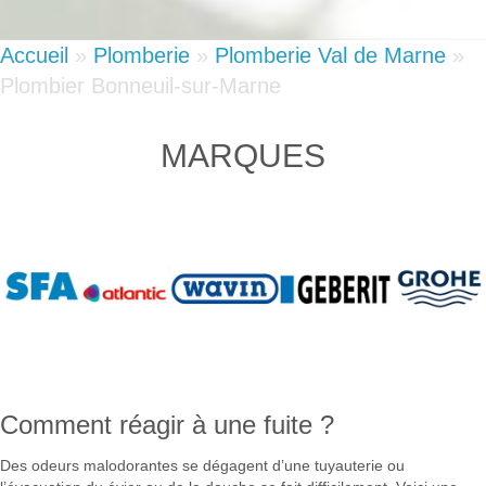
Accueil
»
Plomberie
»
Plomberie Val de Marne
»
Plombier Bonneuil-sur-Marne
MARQUES
Comment réagir à une fuite ?
Des odeurs malodorantes se dégagent d’une tuyauterie ou