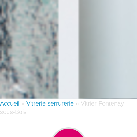
Accueil
»
Vitrerie serrurerie
»
Vitrier Fontenay-
sous-Bois