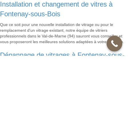
Installation et changement de vitres à
Fontenay-sous-Bois
Que ce soit pour une nouvelle installation de vitrage ou pour le
remplacement d'un vitrage existant, notre équipe de vitriers
professionnels dans le Val-de-Marne (94) sauront vous conseiller et
vous proposeront les meilleures solutions adaptées à votre situation.
Dépannage de vitrages à Fontenay-sous-
Bois
En cas de verre cassé, nos spécialistes en vitrerie dans le Val-de-
Marne (94) interviendront rapidement pour restaurer ou renouveler le
vitrage endommagé.
Verres personnalisés à Fontenay-sous-
Bois
Si vous souhaitez un vitrage adapté à vos besoins, nos vitriers
compétents à Fontenay-sous-Bois sont capables de créer des vitrages