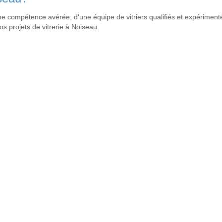
une compétence avérée, d'une équipe de vitriers qualifiés et expérimen
os projets de vitrerie à Noiseau.
une autre ville
trier Boissy-Saint-Léger
,
Vitrier Bonneuil-sur-Marne
,
Vitrier Brévannes
,
re à tous vos besoins et vous offrir un service complet à Noiseau. Nou
se de vitrage et de menuiserie est composée de techniciens qualifiés qu
es à leurs besoins spécifiques tout en leur offrant un service professi
nêtres et de vos vitrages, ainsi que des conseils personnalisés afin que