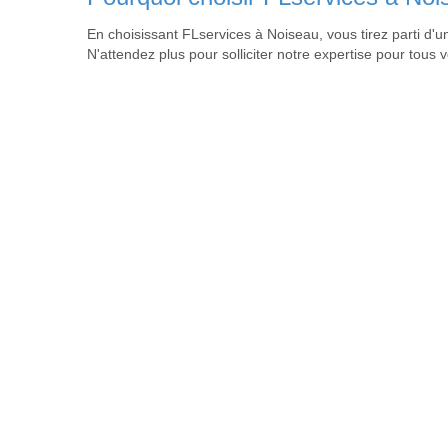
En choisissant FLservices à Noiseau, vous tirez parti d'
N'attendez plus pour solliciter notre expertise pour tous v
Trouvez notre service dans 
Vitrier Ablon-sur-Seine
,
Vitrier Alfortville
,
Vitrier Arcueil
,
Vi
Vitrier Champigny-sur-Marne
Vitrier Noiseau: Un service de qualité
Notre équipe de vitriers expérimentés est à votre service pour répond
menuiserie, ainsi qu’à vos demandes les plus complexes. Notre entrepri
Vitrier Noiseau: Une expertise tout en un
Chez Vitrier Noiseau, nous apportons à nos clients des solutions adapté
une installation, une réparation et une maintenance complètes de vos fe
Vitrier Noiseau: Une sécurité optimale