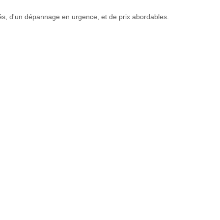
tés, d'un dépannage en urgence, et de prix abordables.
Vitrier Bry-sur-Marne
,
Vitrier Cachan
,
Vitrier Champignol
,
s pouvons répondre à tous vos besoins en matière de vitrage et de
i fournissent un niveau exceptionnel de service à la clientèle.
onnel et courtois. Grâce à notre équipe d’experts, nous vous offrons
 votre expérience soit agréable et gratifiante.