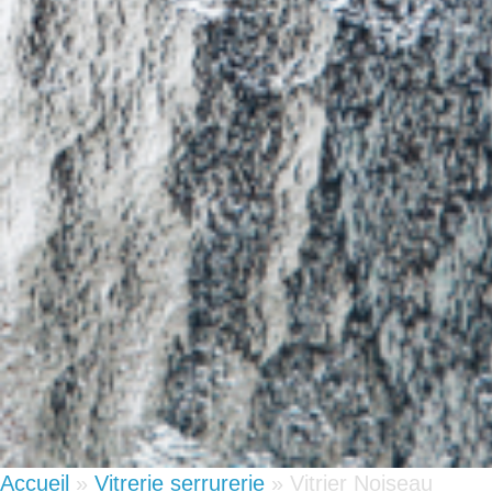
Accueil
»
Vitrerie serrurerie
»
Vitrier Noiseau