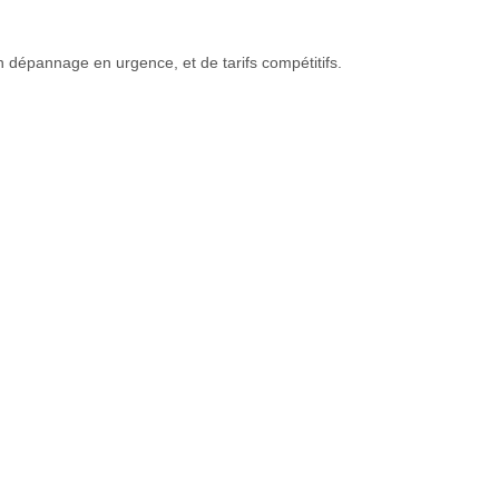
un dépannage en urgence, et de tarifs compétitifs.
Vitrier Bry-sur-Marne
,
Vitrier Cachan
,
Vitrier Champignol
,
vation de vos fenêtres ou des
travaux
de vitrerie professionnels dans
meilleure isolation thermique et acoustique ou simplement à moderniser
, isolation et affûtage.
urale. Il vous procurera des solutions personnalisées, choisies en
ge, remplacement de vitrage, nettoyage moderne ⁢et professionnel,