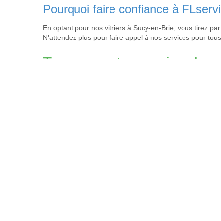
Pourquoi faire confiance à FLservi
En optant pour nos vitriers à Sucy-en-Brie, vous tirez pa
N'attendez plus pour faire appel à nos services pour tous
Trouvez notre service dans 
Vitrier Ablon-sur-Seine
,
Vitrier Alfortville
,
Vitrier Arcueil
,
Vi
Vitrier Champigny-sur-Marne
Une intervention rapide d’un vitrier à Sucy
Un vitrier ⁢de Sucy-en-Brie peut​ vous fournir un service immédiat pour 
votre⁤ région. Vous avez besoin d’un professionnel fiable, disponible e
votre maison. Nous offrons un large éventail de services mais très spéci
Les services⁢ proposés par⁤ le vitrier de Su
Le vitrier de Sucy-en-Brie peut effectuer toutes sortes de travaux sur vi
fonction de la ⁢typologie de monte et de la couleur des vitres souhait