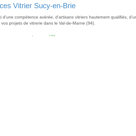
ces Vitrier Sucy-en-Brie
rti d'une compétence avérée, d'artisans vitriers hautement qualifiés, d'
 vos projets de vitrerie dans le Val-de-Marne (94).
une autre ville
trier Boissy-Saint-Léger
,
Vitrier Bonneuil-sur-Marne
,
Vitrier Brévannes
,
-en-Brie
des interventions telles que le remplacement de vitres brisées, la ⁤réno
t efficace ‍et nos experts du vitrage peuvent vous​ aider à obtenir une 
fiques : remplacement de vitres, pose de fenêtres,⁢ nettoyage de vitrage
cy-en-Brie
tres et fenêtres, que ce soit pour l’isolation ou la conception architect
ées. Nous offrons également les services suivants : changement de vitra