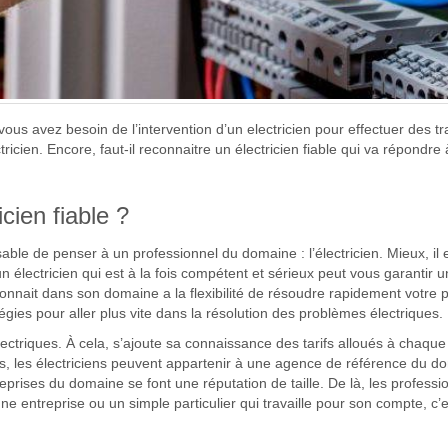
us avez besoin de l’intervention d’un electricien pour effectuer des 
ectricien. Encore, faut-il reconnaitre un électricien fiable qui va répond
cien fiable ?
sable de penser à un professionnel du domaine : l’électricien. Mieux, il e
électricien qui est à la fois compétent et sérieux peut vous garantir un t
y connait dans son domaine a la flexibilité de résoudre rapidement votre
ies pour aller plus vite dans la résolution des problèmes électriques.
ectriques. À cela, s’ajoute sa connaissance des tarifs alloués à chaqu
s, les électriciens peuvent appartenir à une agence de référence du dom
eprises du domaine se font une réputation de taille. De là, les professi
’une entreprise ou un simple particulier qui travaille pour son compte, c’e