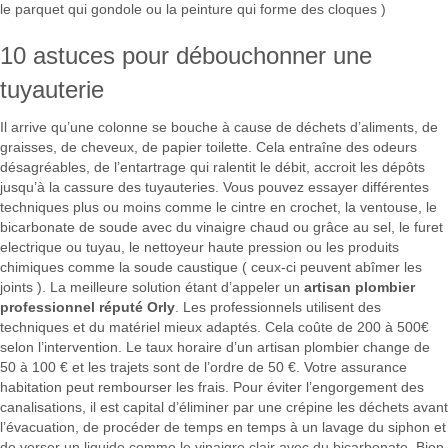
le parquet qui gondole ou la peinture qui forme des cloques )
10 astuces pour débouchonner une
tuyauterie
Il arrive qu’une colonne se bouche à cause de déchets d’aliments, de
graisses, de cheveux, de papier toilette. Cela entraîne des odeurs
désagréables, de l’entartrage qui ralentit le débit, accroit les dépôts
jusqu’à la cassure des tuyauteries. Vous pouvez essayer différentes
techniques plus ou moins comme le cintre en crochet, la ventouse, le
bicarbonate de soude avec du vinaigre chaud ou grâce au sel, le furet
electrique ou tuyau, le nettoyeur haute pression ou les produits
chimiques comme la soude caustique ( ceux-ci peuvent abîmer les
joints ). La meilleure solution étant d’appeler un
artisan plombier
professionnel réputé Orly
. Les professionnels utilisent des
techniques et du matériel mieux adaptés. Cela coûte de 200 à 500€
selon l’intervention. Le taux horaire d’un artisan plombier change de
50 à 100 € et les trajets sont de l’ordre de 50 €. Votre assurance
habitation peut rembourser les frais. Pour éviter l’engorgement des
canalisations, il est capital d’éliminer par une crépine les déchets avant
l’évacuation, de procéder de temps en temps à un lavage du siphon et
de verser un liquide comme le vinaigre clair avec du bicarbonate. Bien