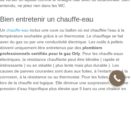
entendu, ne jetez rien dans les WC.
Bien entretenir un chauffe-eau
Un
chauffe-eau
inclus une cuve ou ballon où est chauffée l’eau à la
température souhaitée grâce à un thermostat. Le chauffage se fait
avec du gaz ou par une conductivité électrique. Les outils à pellets
doivent uniquement être entretenus par des
plombiers
professionnels certifiés pour le gaz Orly
. Pour les chauffe-eaux
électriques, la résistance chauffante peut être blindée ( rapide et
intéressante ) ou en stéatite ( plus lente mais plus durable ). Les
causes de pannes courantes sont dues aux fuites, à l’entartrage, à la
corrosion, à la résistance ou au thermostat. Pour les fuites, une légère
lors de la chauffe est logique. Elle diminue une surpression. Mais une
pression d’eau frigorifique plus élevée que 5 bars ou une chaleur en
hausse attise des fuites anormales. L’ajout d’un réducteur de pression
près du groupe de sécurité est une solution ou il faut remplacer le
groupe. L’entartrage est dû à une eau calcaire. Un bouton de vidange
( mensuelle ) est prévu. Pour détartrer, coupez d’abord l’électricité et
l’eau. Il est important de aussi déconnecter la résistance et le
thermostat. Utilisez du vinaigre blanc dans de l’eau bouillante, laissez
agir et rincez bien. Remontez les accessoires. Rebranchez l’eau et