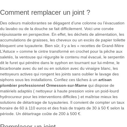
Comment remplacer un joint ?
Des odeurs malodorantes se dégagent d’une colonne ou l’évacuation
du lavabo ou de la douche se fait difficilement. Voici une corvée
réjouissante en perspective. En effet, les déchets de alimentation, les
accumulations de graisses, les cheveux ou un excès de papier toilette
bloquent une tuyauterie. Bien sûr, il y a les « recettes de Grand-Mère
L’Astuce » comme le cintre transformé en crochet pour la pêche aux
saletés, la ventouse qui régurgite le contenu mal évacué, le serpentin
dit le furet qui pénètre dans le syphon en tournant sur lui-même, le
bicarbonate avec du sel ou en solution avec du vinaigre blanc, les
nettoyeurs actives qui rongent les joints sans oublier le lavage des
siphons sous les installations. Confiez ces tâches à un
artisan
plombier professionnel Ormesson-sur-Marne
qui dispose de
matériels adaptés ( nettoyeur à haute pression voire un poid-lourd
hydrocureur pour les interventions difficiles ) et maîtrise mieux les
solutions de détartrage de tuyauteries. Il convient de compter un taux
horaire de 60 à 110 euros et des frais de trajets de 30 à 50 € selon la
période. Un détartrage coûte de 200 à 500 €.
Remplacer un joint