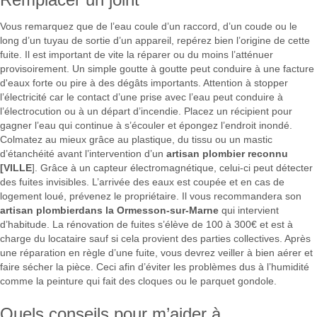
Vous remarquez que de l’eau coule d’un raccord, d’un coude ou le
long d’un tuyau de sortie d’un appareil, repérez bien l’origine de cette
fuite. Il est important de vite la réparer ou du moins l’atténuer
provisoirement. Un simple goutte à goutte peut conduire à une facture
d'eaux forte ou pire à des dégâts importants. Attention à stopper
l’électricité car le contact d’une prise avec l’eau peut conduire à
l’électrocution ou à un départ d’incendie. Placez un récipient pour
gagner l’eau qui continue à s’écouler et épongez l’endroit inondé.
Colmatez au mieux grâce au plastique, du tissu ou un mastic
d’étanchéité avant l’intervention d’un
artisan plombier reconnu
[VILLE
]. Grâce à un capteur électromagnétique, celui-ci peut détecter
des fuites invisibles. L’arrivée des eaux est coupée et en cas de
logement loué, prévenez le propriétaire. Il vous recommandera son
artisan plombierdans la Ormesson-sur-Marne
qui intervient
d’habitude. La rénovation de fuites s’élève de 100 à 300€ et est à
charge du locataire sauf si cela provient des parties collectives. Après
une réparation en règle d’une fuite, vous devrez veiller à bien aérer et
faire sécher la pièce. Ceci afin d’éviter les problèmes dus à l’humidité
comme la peinture qui fait des cloques ou le parquet gondole.
Quels conseils pour m’aider à