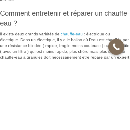
Comment entretenir et réparer un chauffe-
eau ?
Il existe deux grands variétés de
chauffe-eau
: électrique ou
électrique. Dans un électrique, il y a le ballon où l’eau est chauffée par
une résistance blindée ( rapide, fragile moins couteuse ) ou en stéatite
( avec un filtre ) qui est moins rapide, plus chère mais plus solide. Un
chauffe-eau à granulés doit nécessairement être réparé par un
expert
en
plomberie
Ormesson-sur-Marne
qualifié pour le gaz vu les
risques. Les pannes sont dues à des fuites, à la corrosion, à
l’entartrage, à la résistance ou au thermostat. Une fuite pendant la
chauffe est habituel et permet d'éviter une surpression. Sous le capot,
c’est certainement le joint d’étanchéité. Des fuites anormales suite à la
hausse de chaleur ou de pression. L’eau frigo est à plus de 5 bars. On
ajoute un réducteur de pression sur le groupe de sécurité ou il faut
remplacer celui-ci. Une eau trop corrosive ( rouille ou malodorante )
peut dénaturer les joints. Vérifiez l’alimentation en eau. L’eau trop
riche en calcaire entraîne l’entartrage. Il convient de vidanger
mesuellement. Détartrer en 5 phases : Couper l’alimentation électrique
et en eau. Enlevez les raccords de la cuve avant de l’ouvrir. Procéder