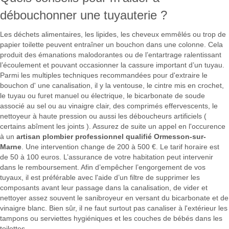
débouchonner une tuyauterie ?
Les déchets alimentaires, les lipides, les cheveux emmêlés ou trop de
papier toilette peuvent entraîner un bouchon dans une colonne. Cela
produit des émanations malodorantes ou de l’entartrage ralentissant
l’écoulement et pouvant occasionner la cassure important d’un tuyau.
Parmi les multiples techniques recommandées pour d'extraire le
bouchon d' une canalisation, il y la ventouse, le cintre mis en crochet,
le tuyau ou furet manuel ou électrique, le bicarbonate de soude
associé au sel ou au vinaigre clair, des comprimés effervescents, le
nettoyeur à haute pression ou aussi les déboucheurs artificiels (
certains abîment les joints ). Assurez de suite un appel en l'occurence
à un
artisan plombier professionnel qualifié Ormesson-sur-
Marne
. Une intervention change de 200 à 500 €. Le tarif horaire est
de 50 à 100 euros. L’assurance de votre habitation peut intervenir
dans le remboursement. Afin d’empêcher l’engorgement de vos
tuyaux, il est préférable avec l'aide d’un filtre de supprimer les
composants avant leur passage dans la canalisation, de vider et
nettoyer assez souvent le sanibroyeur en versant du bicarbonate et de
vinaigre blanc. Bien sûr, il ne faut surtout pas canaliser à l'extérieur les
tampons ou serviettes hygiéniques et les couches de bébés dans les
toilettes.