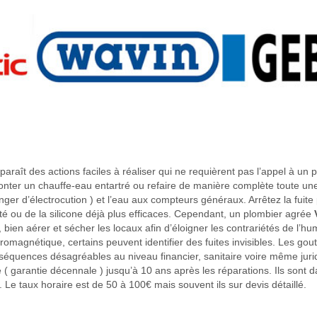
paraît des actions faciles à réaliser qui ne requièrent pas l’appel à un
ter un chauffe-eau entartré ou refaire de manière complète toute une s
anger d’électrocution ) et l’eau aux compteurs généraux. Arrêtez la fuit
ité ou de la silicone déjà plus efficaces. Cependant, un plombier agrée
ien aérer et sécher les locaux afin d’éloigner les contrariétés de l’hum
tromagnétique, certains peuvent identifier des fuites invisibles. Les go
équences désagréables au niveau financier, sanitaire voire même juridi
 garantie décennale ) jusqu’à 10 ans après les réparations. Ils sont dan
. Le taux horaire est de 50 à 100€ mais souvent ils sur devis détaillé.