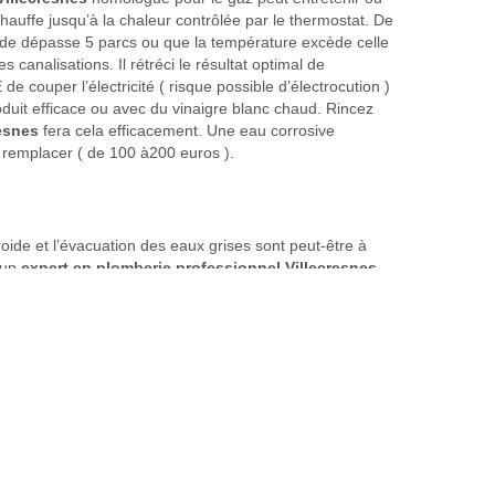
chauffe jusqu’à la chaleur contrôlée par le thermostat. De
oide dépasse 5 parcs ou que la température excède celle
canalisations. Il rétréci le résultat optimal de
e couper l’électricité ( risque possible d’électrocution )
oduit efficace ou avec du vinaigre blanc chaud. Rincez
resnes
fera cela efficacement. Une eau corrosive
 à remplacer ( de 100 à200 euros ).
oide et l’évacuation des eaux grises sont peut-être à
’un
expert en plomberie professionnel Villecresnes
tion de plomberie, électricité, aération, chauffage ). Pour
stallation avec vos équipements sanitaires avec de nouveaux
e d'aération, poser des revêtements ( carreaux, peinture )
 robinet ( mitigeurs radin avec apport d’air, pommeau
 stockages évoluent aussi beaucoup dans ce secteur ainsi
Plombier Arcueil