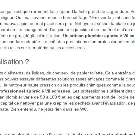
t ce qui n'est que rarement facile quand la fuite prend de la grandeur.
igeur. Oui mais avons- nous le bon outillage ? Enlever le joint sans fo
 Un mauvais joint ou mal placé sera pire. Nettoyer et sécher la place du j
éparation. Le changement d’un joint à la jonction d'un matériel et d’un mu
ème de gros dégâts d’infiltration. Un
artisan plombier apprécié Ville
 ou une soudure adaptée. Le coût des prestations d’un professionnel en
pl
eils utiles sur le matériel ou les accessoires.
isation ?
 d’aliments, de lipides, de cheveux, de papier toilette. Cela entraîne de
ous pouvez essayer différentes solutions assez efficaces comme le cintr
au, le nettoyeur haute pression ou les produits chimiques comme la soude
rofessionnel apprécié Villecresnes
. Les professionnels utilisent de
tisan plombier varie de 50 à 100 € et les déplacements sont de l’ordre 
est capital de nettoyer par une crépine les déchets avant l’évacuation,
onate. Bien entendu, ne jetez rien dans les WC.
eaux emploient le gaz ou l’électricité. Seul un
chauffagiste-plombier 