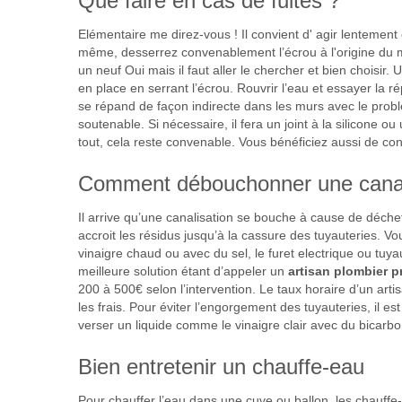
Que faire en cas de fuites ?
Elémentaire me direz-vous ! Il convient d' agir lentemen
même, desserrez convenablement l’écrou à l'origine du mit
un neuf Oui mais il faut aller le chercher et bien choisir.
en place en serrant l’écrou. Rouvrir l’eau et essayer la r
se répand de façon indirecte dans les murs avec le probl
soutenable. Si nécessaire, il fera un joint à la silicone
tout, cela reste convenable. Vous bénéficiez aussi de cons
Comment débouchonner une canal
Il arrive qu’une canalisation se bouche à cause de déchets
accroit les résidus jusqu’à la cassure des tuyauteries. V
vinaigre chaud ou avec du sel, le furet electrique ou tuy
meilleure solution étant d’appeler un
artisan plombier p
200 à 500€ selon l’intervention. Le taux horaire d’un ar
les frais. Pour éviter l’engorgement des tuyauteries, il 
verser un liquide comme le vinaigre clair avec du bicarb
Bien entretenir un chauffe-eau
Pour chauffer l’eau dans une cuve ou ballon, les chauffe-