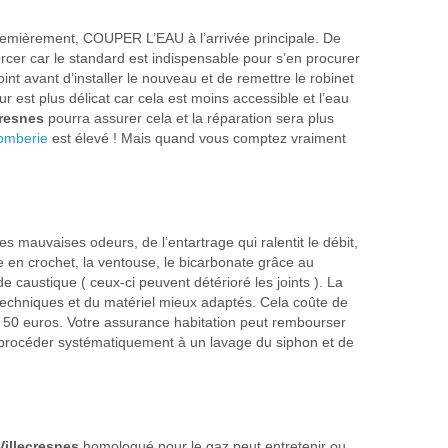
 Premièrement, COUPER L’EAU à l’arrivée principale. De
rcer car le standard est indispensable pour s’en procurer
oint avant d’installer le nouveau et de remettre le robinet
r est plus délicat car cela est moins accessible et l’eau
cresnes
pourra assurer cela et la réparation sera plus
omberie
est élevé ! Mais quand vous comptez vraiment
s mauvaises odeurs, de l’entartrage qui ralentit le débit,
e en crochet, la ventouse, le bicarbonate grâce au
 caustique ( ceux-ci peuvent détérioré les joints ). La
s techniques et du matériel mieux adaptés. Cela coûte de
de 50 euros. Votre assurance habitation peut rembourser
 de procéder systématiquement à un lavage du siphon et de
Villecresnes
homologué pour le gaz peut entretenir ou