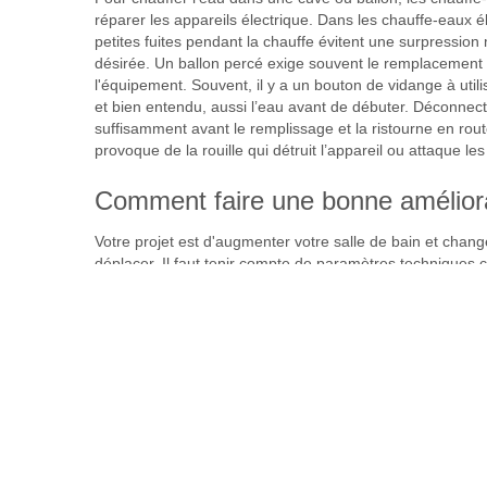
réparer les appareils électrique. Dans les chauffe-eaux é
petites fuites pendant la chauffe évitent une surpressio
désirée. Un ballon percé exige souvent le remplacement de
l'équipement. Souvent, il y a un bouton de vidange à utili
et bien entendu, aussi l’eau avant de débuter. Déconnect
suffisamment avant le remplissage et la ristourne en rout
provoque de la rouille qui détruit l’appareil ou attaque l
Comment faire une bonne amélior
Votre projet est d'augmenter votre salle de bain et chan
déplacer. Il faut tenir compte de paramètres techniques 
qui pourra vous conseiller et rendre votre salle de bain p
une rénovation totale en modifiant la taille en profondeur
appareillages ( baignoire ou douche, évier ), les portes e
et aussi placer de nouveaux meubles de rangement. Cela
de douche digital, thermostat ) baignoire balnéo, WC sus
que les revêtements des murs et du sol.
Nous situer dans d'autres villes d
Plombier Ablon-sur-Seine