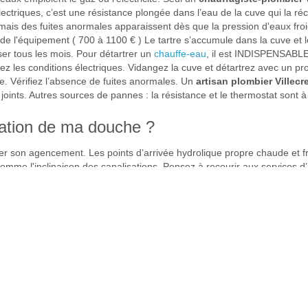
lectriques, c’est une résistance plongée dans l’eau de la cuve qui la ré
n mais des fuites anormales apparaissent dès que la pression d'eaux fr
 l'équipement ( 700 à 1100 € ) Le tartre s’accumule dans la cuve et les 
ser tous les mois. Pour détartrer un
chauffe-eau
, il est INDISPENSABLE d
ez les conditions électriques. Vidangez la cuve et détartrez avec un pr
e. Vérifiez l’absence de fuites anormales. Un
artisan plombier Villec
es joints. Autres sources de pannes : la résistance et le thermostat sont
ation de ma douche ?
ger son agencement. Les points d’arrivée hydrolique propre chaude et fr
comme l'inclinaison des canalisations. Pensez à recourir aux services d
lus agréable. Profitez-en pour la mettre aux normes en vigueur ( installa
, vous devrez remettre les circuits d’électricité à neuf, remplacer l’in
t vitres, fermer et réorganiser l’espace, isoler et installer un mécanism
 mène à un coût de à 4000€ / m2. De nombreux progrès sont conçus en
pendus, surface de douche qui s’opacifie et autres. L’éclairage et les
u 94
Plombier Alfortville