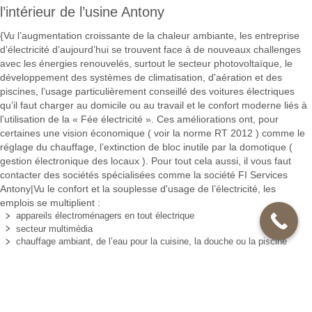
l’intérieur de l’usine Antony
{Vu l’augmentation croissante de la chaleur ambiante, les entreprise
d’électricité d’aujourd’hui se trouvent face à de nouveaux challenges
avec les énergies renouvelés, surtout le secteur photovoltaïque, le
développement des systèmes de climatisation, d'aération et des
piscines, l’usage particulièrement conseillé des voitures électriques
qu’il faut charger au domicile ou au travail et le confort moderne liés à
l’utilisation de la « Fée électricité ». Ces améliorations ont, pour
certaines une vision économique ( voir la norme RT 2012 ) comme le
réglage du chauffage, l’extinction de bloc inutile par la domotique (
gestion électronique des locaux ). Pour tout cela aussi, il vous faut
contacter des sociétés spécialisées comme la société FI Services
Antony|Vu le confort et la souplesse d'usage de l’électricité, les
emplois se multiplient :
appareils électroménagers en tout électrique
secteur multimédia
chauffage ambiant, de l’eau pour la cuisine, la douche ou la piscine
éclairage diversifié
surveillance ( alarmes, caméras ).
Cela rend nos installations électriques de plus en plus complexes et
plus accessibles aux pannes. Pour vos interventions électriques en