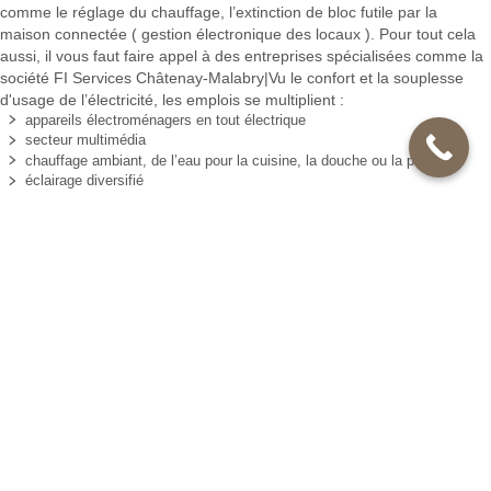
comme le réglage du chauffage, l’extinction de bloc futile par la
maison connectée ( gestion électronique des locaux ). Pour tout cela
aussi, il vous faut faire appel à des entreprises spécialisées comme la
société FI Services Châtenay-Malabry|Vu le confort et la souplesse
d'usage de l’électricité, les emplois se multiplient :
appareils électroménagers en tout électrique
secteur multimédia
chauffage ambiant, de l’eau pour la cuisine, la douche ou la piscine
éclairage diversifié
surveillance ( alarmes, caméras ).
Cela rend nos équipements électriques de plus en plus complexes et
plus sensibles aux pannes. Pour vos dépannages électriques en Pour
une habitation neuve, l’installation électrique doit respecter les normes
de sécurité comme la NFC 15-100 qui régit beaucoup de points pour
la sécurité des personnes et des biens. Il faut recevoir une attestation
de conformité délivrée par le
CONSUEL
( Comité National pour la
Sécurité des Usagers de l’Electricité ) qui envoie un expert
professionnel pour tester votre système électrique. D’autre part, pour
un bien usagé, on conseille une révision décennale pour recevoir la
garantie décennale valable pour les assurances. Cela est sous la
responsabilité du chef de famille ou d’établissement. Voir la
Société FI
Services Châtenay-Malabry
.