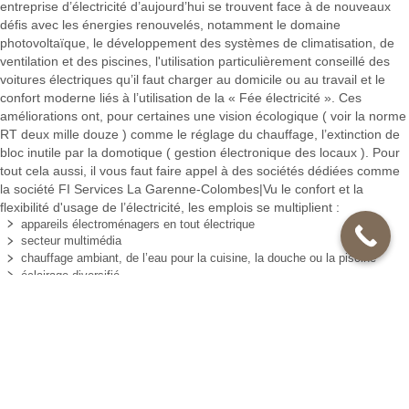
entreprise d’électricité d’aujourd’hui se trouvent face à de nouveaux
défis avec les énergies renouvelés, notamment le domaine
photovoltaïque, le développement des systèmes de climatisation, de
ventilation et des piscines, l'utilisation particulièrement conseillé des
voitures électriques qu’il faut charger au domicile ou au travail et le
confort moderne liés à l’utilisation de la « Fée électricité ». Ces
améliorations ont, pour certaines une vision écologique ( voir la norme
RT deux mille douze ) comme le réglage du chauffage, l’extinction de
bloc inutile par la domotique ( gestion électronique des locaux ). Pour
tout cela aussi, il vous faut faire appel à des sociétés dédiées comme
la société FI Services La Garenne-Colombes|Vu le confort et la
flexibilité d'usage de l’électricité, les emplois se multiplient :
appareils électroménagers en tout électrique
secteur multimédia
chauffage ambiant, de l’eau pour la cuisine, la douche ou la piscine
éclairage diversifié
surveillance ( alarmes, caméras ).
Cela rend nos équipements électriques de plus en plus complexes et
plus sensibles aux pannes. Pour vos interventions électriques en Pour
une habitation neuve, l’installation électrique doit respecter les normes
de sécurité comme la NFC 15-100 qui régit beaucoup de points pour
la sécurité des personnes et des biens. Il faut avoir une attestation de