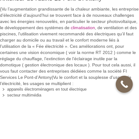
{Vu l’augmentation grandissante de la chaleur ambiante, les entreprise
d’électricité d’aujourd’hui se trouvent face à de nouveaux challenges
avec les énergies renouvelés, en particulier le secteur photovoltaïque,
le développement des systèmes de
climatisation
, de ventilation et des
piscines, l'utilisation vivement recommandé des électriques qu’il faut
charger au domicile ou au travail et le confort moderne liés à
l’utilisation de la « Fée électricité ». Ces améliorations ont, pour
certaines une vision économique ( voir la norme RT 2012 ) comme le
réglage du chauffage, l’extinction de l’éclairage inutile par la
domotique ( gestion électronique des locaux ). Pour tout cela aussi, il
vous faut contacter des entreprises dédiées comme la société FI
Services Le Pont-d’Antony|Vu le confort et la souplesse d'usage de
l’électricité, les usages se multiplient :
appareils électroménagers en tout électrique
secteur multimédia
chauffage ambiant, de l’eau pour la cuisine, la douche ou la piscine
éclairage diversifié
surveillance ( alarmes, caméras ).
Cela rend nos installations électriques de plus en plus complexes et
plus sensibles aux pannes. Pour vos interventions électriques en Pour
la livraison d’une construction nouvelle, il existe des normes de