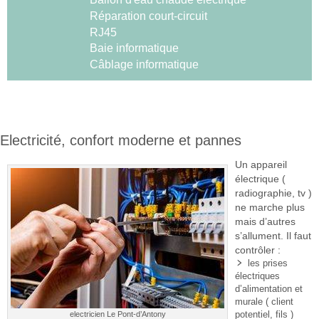
Réparation court-circuit
RJ45
Baie informatique
Câblage informatique
Electricité, confort moderne et pannes
Un appareil
électrique (
radiographie, tv )
ne marche plus
mais d’autres
s’allument. Il faut
contrôler :
les prises
électriques
d’alimentation et
murale ( client
potentiel, fils )
electricien Le Pont-d’Antony