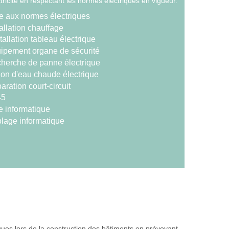
tricité en respectant les normes électriques en vigueur.
e aux normes électriques
allation chauffage
tallation tableau électrique
ipement organe de sécurité
herche de panne électrique
lon d'eau chaude électrique
ration court-circuit
45
e informatique
lage informatique
riques lors de la construction des bâtiments en prévoyant