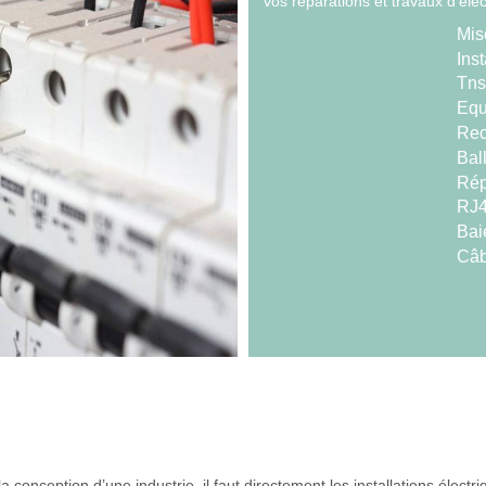
vos réparations et travaux d'élec
Mis
Inst
Tns
Equ
Rec
Bal
Répa
RJ
Bai
Câb
a conception d’une industrie, il faut directement les installations élect