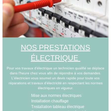
NOS PRESTATIONS
ÉLECTRIQUE
Pour vos travaux d'électrique un technicien qualifié se déplace
dans l'heure chez vous afin de répondre à vos demandes.
L'électricien vous soumet un devis rapide pour toute vos
réparations et travaux d'électricité en respectant les normes
électriques en vigueur.
Mise aux normes électriques
Installation chauffage
Tnstallation tableau électrique