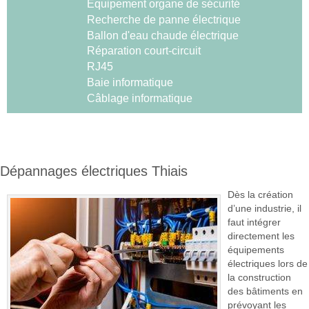
Equipement organe de sécurité
Recherche de panne électrique
Ballon d'eau chaude électrique
Réparation court-circuit
RJ45
Baie informatique
Câblage informatique
Dépannages électriques Thiais
Dès la création
d’une industrie, il
faut intégrer
directement les
équipements
électriques lors de
la construction
des bâtiments en
prévoyant les