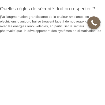
Quelles règles de sécurité doit-on respecter ?
{Vu l’augmentation grandissante de la chaleur ambiante, les
électriciens d’aujourd’hui se trouvent face à de nouveaux challenges
avec les énergies renouvelables, en particulier le secteur
photovoltaïque, le développement des systèmes de climatisation, de
ventilation et des piscines, l’usage particulièrement conseillé des
voitures électriques qu’il faut charger au domicile ou au travail et le
confort moderne liés à l’utilisation de la « Fée électricité ». Ces
améliorations ont, pour certaines une vision économique ( voir la
norme RT 2012 ) comme le réglage du chauffage, l’extinction de bloc
inutile par la domotique ( gestion électronique des locaux ). Pour tout
cela aussi, il vous faut faire appel à des entreprises dédiées comme la
société FI Services Thiais|Vu le confort et la souplesse d'explication de
l’électricité, les usages se multiplient :
appareils électroménagers en tout électrique
secteur multimédia
chauffage ambiant, de l’eau pour la cuisine, la douche ou la piscine
éclairage diversifié
surveillance ( alarmes, caméras ).
Cela rend nos installations électriques de plus en plus complexes et