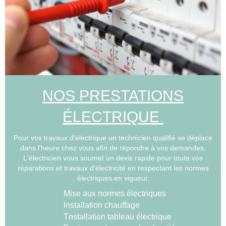
NOS PRESTATIONS
ÉLECTRIQUE
Pour vos travaux d'électrique un technicien qualifié se déplace
dans l'heure chez vous afin de répondre à vos demandes.
L'électricien vous soumet un devis rapide pour toute vos
réparations et travaux d'électricité en respectant les normes
électriques en vigueur.
Mise aux normes électriques
Installation chauffage
Tnstallation tableau électrique