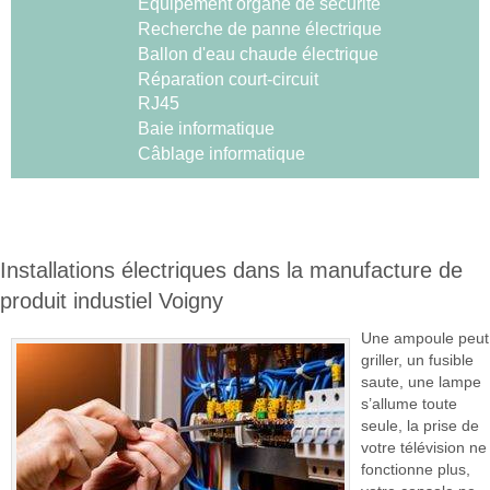
Equipement organe de sécurité
Recherche de panne électrique
Ballon d'eau chaude électrique
Réparation court-circuit
RJ45
Baie informatique
Câblage informatique
Installations électriques dans la manufacture de
produit industiel Voigny
Une ampoule peut
griller, un fusible
saute, une lampe
s’allume toute
seule, la prise de
votre télévision ne
fonctionne plus,