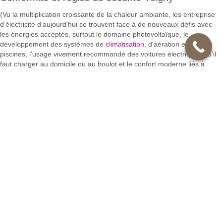
{Vu la multiplication croissante de la chaleur ambiante, les entreprise
d’électricité d’aujourd’hui se trouvent face à de nouveaux défis avec
les énergies accéptés, surtout le domaine photovoltaïque, le
développement des systèmes de
climatisation
, d'aération et des
piscines, l’usage vivement recommandé des voitures électriques qu’il
faut charger au domicile ou au boulot et le confort moderne liés à
l’utilisation de la « Fée électricité ». Ces améliorations ont, pour
certaines une vision écologique ( voir la norme RT deux mille douze )
comme le réglage du chauffage, l’extinction de bloc inefficace par la
domotique ( gestion électronique des locaux ). Pour tout cela aussi, il
vous faut contacter des entreprises dédiées comme la société FI
Services Voigny|Vu le confort et la flexibilité d'explication de l’électricité,
les emplois se multiplient :
appareils électroménagers en tout électrique
secteur multimédia
chauffage ambiant, de l’eau pour la cuisine, la douche ou la piscine
éclairage diversifié
surveillance ( alarmes, caméras ).
Cela rend nos installations électriques de plus en plus complexes et
plus sensibles aux pannes. Pour vos dépannages électriques en tous
genres