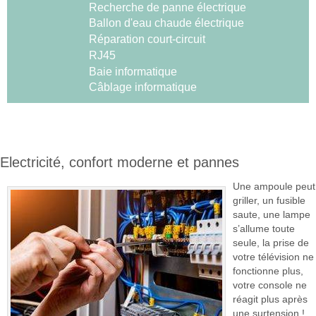
Recherche de panne électrique
Ballon d'eau chaude électrique
Réparation court-circuit
RJ45
Baie informatique
Câblage informatique
Electricité, confort moderne et pannes
Une ampoule peut
griller, un fusible
saute, une lampe
s’allume toute
seule, la prise de
votre télévision ne
fonctionne plus,
votre console ne
réagit plus après
une surtension !