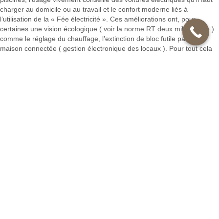
charger au domicile ou au travail et le confort moderne liés à
l’utilisation de la « Fée électricité ». Ces améliorations ont, pour
certaines une vision écologique ( voir la norme RT deux mille douze )
comme le réglage du chauffage, l’extinction de bloc futile par la
maison connectée ( gestion électronique des locaux ). Pour tout cela
aussi, il vous faut contacter des entreprises spécialisées comme la
société FI Services Orly|Vu le confort et la souplesse d'usage de
l’électricité, les emplois se multiplient :
appareils électroménagers en tout électrique
secteur multimédia
chauffage ambiant, de l’eau pour la cuisine, la douche ou la piscine
éclairage diversifié
surveillance ( alarmes, caméras ).
Cela rend nos équipements électriques de plus en plus complexes et
plus sensibles aux pannes. Pour vos interventions électriques en Pour
une habitation nouvelle, l’installation électrique doit respecter les
normes de sécurité comme la NFC 15-100 qui régit beaucoup de
points pour la sécurité des personnes et des biens. Il faut avoir une
attestation de conformité délivrée par le
CONSUEL
( Comité National
pour la Sécurité des Usagers de l’Electricité ) qui envoie chez vous un
professionnel spécialiste en électricité pour analyser votre réseau
domestique d'électricité. D’autre part, pour un bien usagé, on conseille