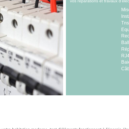
vos réparations et travaux d'élec
Mis
Inst
Tns
Equ
Rec
Bal
Répa
RJ
Bai
Câb